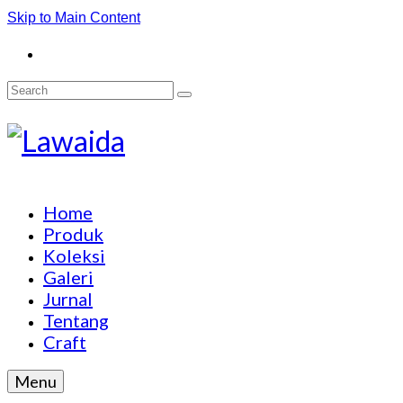
Skip to Main Content
Search
for:
Home
Produk
Koleksi
Galeri
Jurnal
Tentang
Craft
Menu