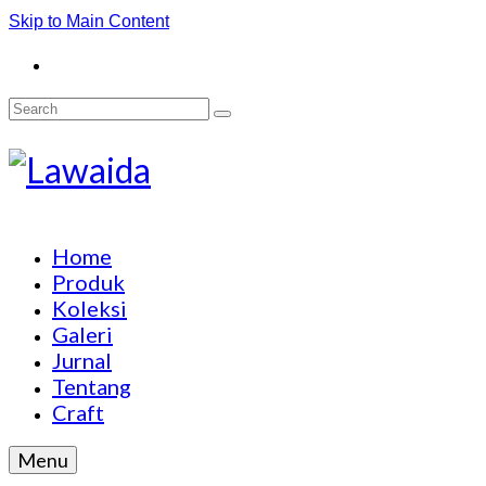
Skip to Main Content
Search
for:
Home
Produk
Koleksi
Galeri
Jurnal
Tentang
Craft
Menu