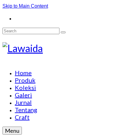
Skip to Main Content
Search
for:
Home
Produk
Koleksi
Galeri
Jurnal
Tentang
Craft
Menu