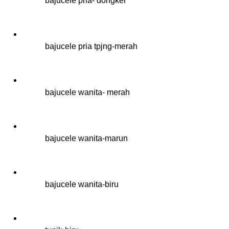
bajucele pria- dongker
bajucele pria tpjng-merah
bajucele wanita- merah
bajucele wanita-marun
bajucele wanita-biru