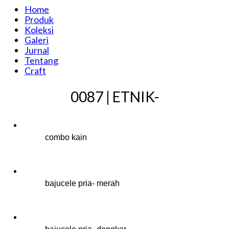
Home
Produk
Koleksi
Galeri
Jurnal
Tentang
Craft
0087 | ETNIK-
combo kain
bajucele pria- merah