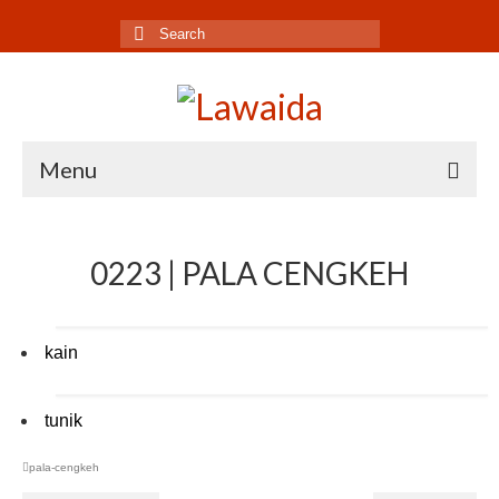
Search
for:
Menu
Home
0223 | PALA CENGKEH
Produk
Koleksi
kain
Galeri
Jurnal
tunik
Tentang
pala-cengkeh