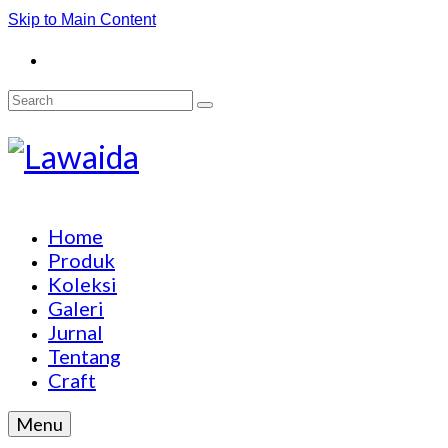
Skip to Main Content
Search
for:
Home
Produk
Koleksi
Galeri
Jurnal
Tentang
Craft
Menu