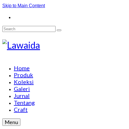
Skip to Main Content
Search
for:
Home
Produk
Koleksi
Galeri
Jurnal
Tentang
Craft
Menu