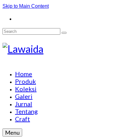
Skip to Main Content
Search
for:
Home
Produk
Koleksi
Galeri
Jurnal
Tentang
Craft
Menu