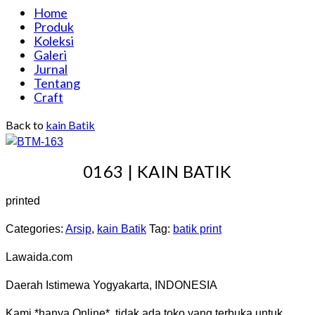
Home
Produk
Koleksi
Galeri
Jurnal
Tentang
Craft
Back to
kain Batik
0163 | KAIN BATIK
printed
Categories:
Arsip
,
kain Batik
Tag:
batik print
Lawaida.com
Daerah Istimewa Yogyakarta, INDONESIA
Kami *hanya Online*. tidak ada toko yang terbuka untuk