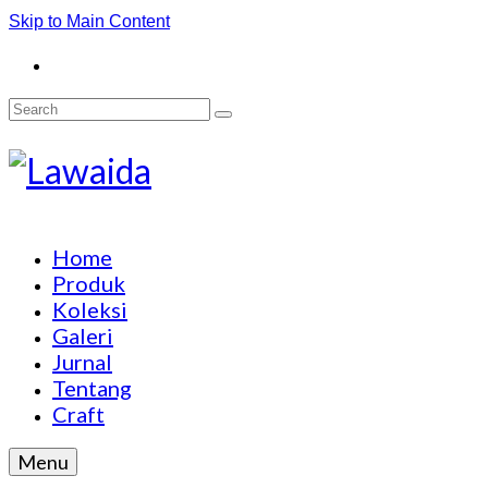
Skip to Main Content
Search
for:
Home
Produk
Koleksi
Galeri
Jurnal
Tentang
Craft
Menu