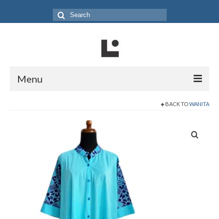
Search
for:
Menu
Home
BACK TO
WANITA
Produk
Koleksi
Galeri
Jurnal
Tentang