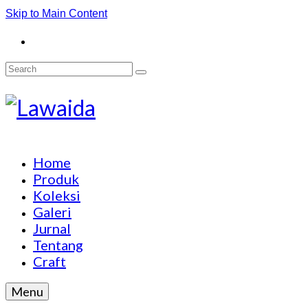
Skip to Main Content
Search
for:
Home
Produk
Koleksi
Galeri
Jurnal
Tentang
Craft
Menu