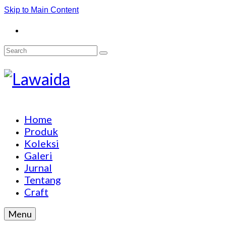
Skip to Main Content
Search
for:
Home
Produk
Koleksi
Galeri
Jurnal
Tentang
Craft
Menu