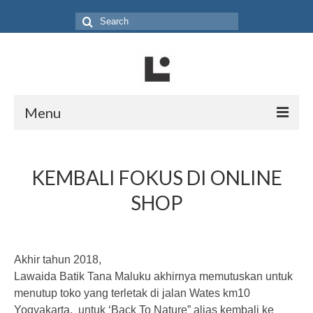
Search
for:
Menu
Home
KEMBALI FOKUS DI ONLINE
Produk
SHOP
Koleksi
Galeri
Akhir tahun 2018,
Jurnal
Lawaida Batik Tana Maluku akhirnya memutuskan untuk
Tentang
menutup toko yang terletak di jalan Wates km10
Yogyakarta, untuk ‘Back To Nature” alias kembali ke