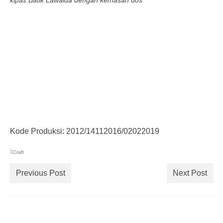
kipas Batik Lawaida dengan kemasan dos
Craft
Kode Produksi: 2012/14112016/02022019
Craft
Previous Post
Next Post