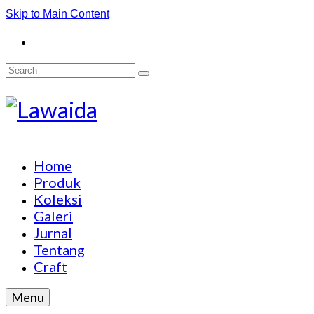
Skip to Main Content
Search
for:
Home
Produk
Koleksi
Galeri
Jurnal
Tentang
Craft
Menu