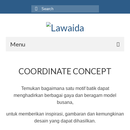
Search
for:
Menu
Home
COORDINATE CONCEPT
Produk
Koleksi
Temukan bagaimana satu motif batik dapat
Galeri
menghadirkan berbagai gaya dan beragam model
busana,
Jurnal
untuk memberikan inspirasi, gambaran dan kemungkinan
Tentang
desain yang dapat dihasilkan.