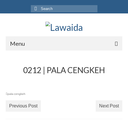
Search
for:
Menu
Home
0212 | PALA CENGKEH
Produk
Koleksi
Galeri
pala-cengkeh
Jurnal
Previous Post
Next Post
Tentang