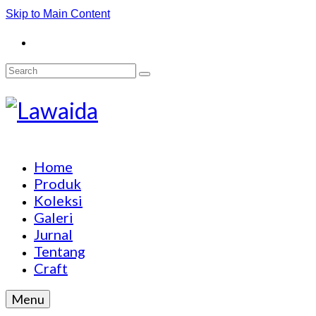
Skip to Main Content
Search
for:
Home
Produk
Koleksi
Galeri
Jurnal
Tentang
Craft
Menu