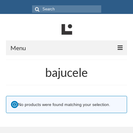
Search
for:
Menu
Home
bajucele
Produk
Koleksi
Galeri
No products were found matching your selection.
Jurnal
Tentang