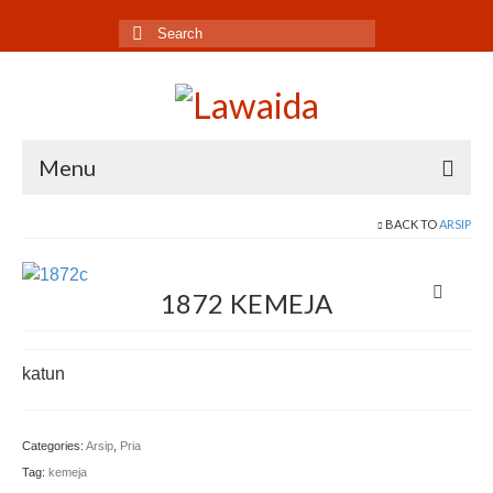
Search
for:
Menu
Home
BACK TO
ARSIP
Produk
1872 KEMEJA
Koleksi
Galeri
katun
Jurnal
Categories:
Arsip
,
Pria
Tentang
Tag:
kemeja