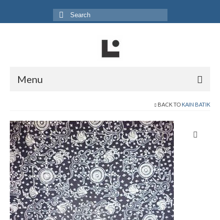
Search
for:
Menu
Home
BACK TO
KAIN BATIK
Produk
Koleksi
Galeri
Jurnal
Tentang