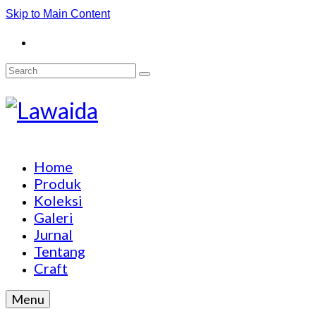
Skip to Main Content
Search
for:
Home
Produk
Koleksi
Galeri
Jurnal
Tentang
Craft
Menu