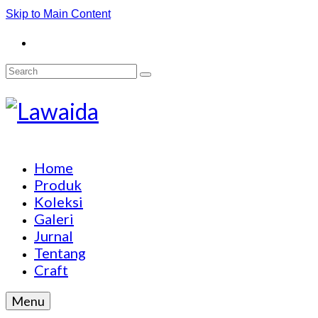
Skip to Main Content
Search
for:
Home
Produk
Koleksi
Galeri
Jurnal
Tentang
Craft
Menu