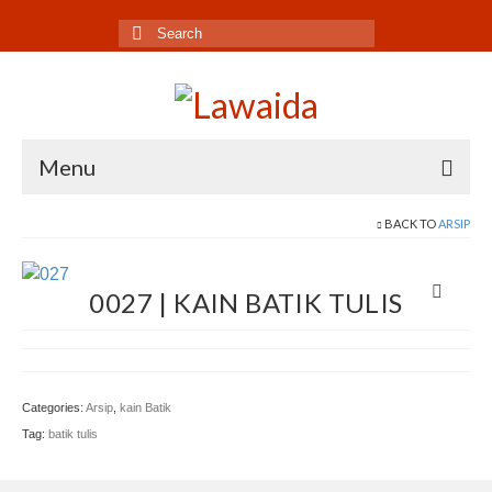
Search
for:
Menu
Home
BACK TO
ARSIP
Produk
0027 | KAIN BATIK TULIS
Koleksi
Galeri
Jurnal
Categories:
Arsip
,
kain Batik
Tag:
batik tulis
Tentang