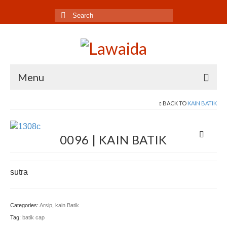
Search
for:
Menu
Home
BACK TO
KAIN BATIK
Produk
0096 | KAIN BATIK
Koleksi
Galeri
sutra
Jurnal
Categories:
Arsip
,
kain Batik
Tentang
Tag:
batik cap