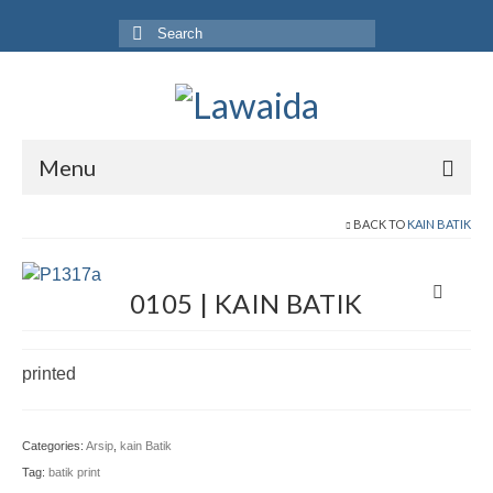
Search
for:
Menu
Home
BACK TO
KAIN BATIK
Produk
0105 | KAIN BATIK
Koleksi
Galeri
printed
Jurnal
Categories:
Arsip
,
kain Batik
Tentang
Tag:
batik print