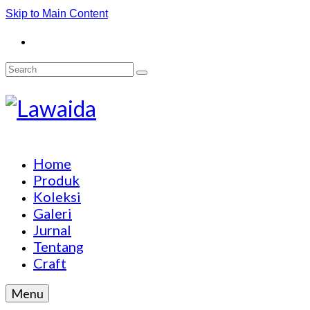
Skip to Main Content
Search
for:
Home
Produk
Koleksi
Galeri
Jurnal
Tentang
Craft
Menu