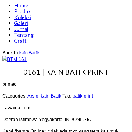
Home
Produk
Koleksi
Galeri
Jurnal
Tentang
Craft
Back to
kain Batik
0161 | KAIN BATIK PRINT
printed
Categories:
Arsip
,
kain Batik
Tag:
batik print
Lawaida.com
Daerah Istimewa Yogyakarta, INDONESIA
Kami *hanya Online*. tidak ada toko yang terbuka untuk