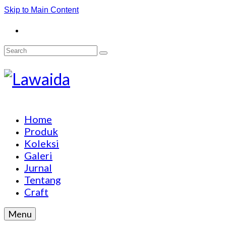
Skip to Main Content
Search
for:
Home
Produk
Koleksi
Galeri
Jurnal
Tentang
Craft
Menu