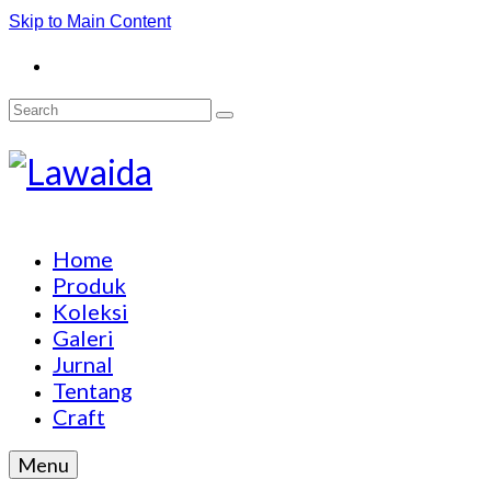
Skip to Main Content
Search
for:
Home
Produk
Koleksi
Galeri
Jurnal
Tentang
Craft
Menu