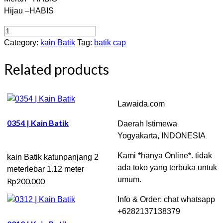
Hijau –HABIS
0211
|
Category:
kain Batik
Tag:
batik cap
Kain
Related products
Batik
quantity
Lawaida.com
0354 | Kain Batik
Daerah Istimewa
Yogyakarta, INDONESIA
Kami *hanya Online*. tidak
kain Batik katunpanjang 2
ada toko yang terbuka untuk
meterlebar 1.12 meter
umum.
Rp
200.000
Info & Order: chat whatsapp
+6282137138379