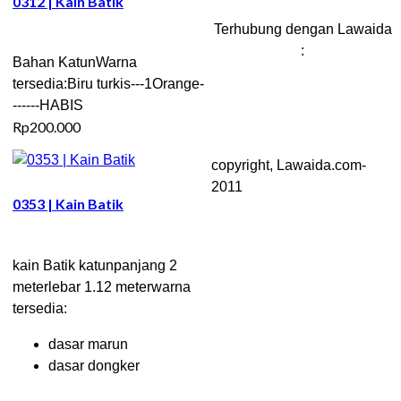
0312 | Kain Batik
Terhubung dengan Lawaida
:
Bahan KatunWarna
tersedia:Biru turkis---1Orange-
------HABIS
Rp
200.000
copyright, Lawaida.com-
2011
0353 | Kain Batik
kain Batik katunpanjang 2
meterlebar 1.12 meterwarna
tersedia:
dasar marun
dasar dongker