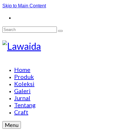
Skip to Main Content
Search
for:
Home
Produk
Koleksi
Galeri
Jurnal
Tentang
Craft
Menu