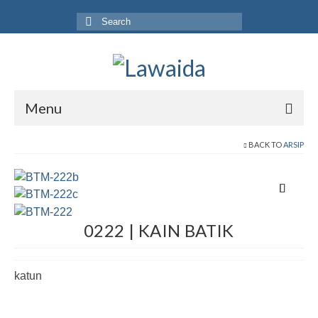
Search
for:
Menu
Home
BACK TO
ARSIP
Produk
Koleksi
0222 | KAIN BATIK
Galeri
Jurnal
katun
Tentang