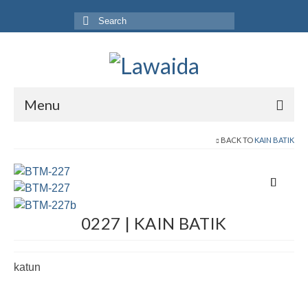
Search
for:
Menu
Home
BACK TO
KAIN BATIK
Produk
Koleksi
0227 | KAIN BATIK
Galeri
Jurnal
katun
Tentang