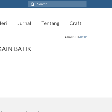
Search
for:
leri
Jurnal
Tentang
Craft
BACK TO
ARSIP
 KAIN BATIK