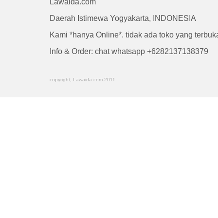
Lawaida.com
Daerah Istimewa Yogyakarta, INDONESIA
Kami *hanya Online*. tidak ada toko yang terbu
Info & Order: chat whatsapp +6282137138379
copyright, Lawaida.com-2011