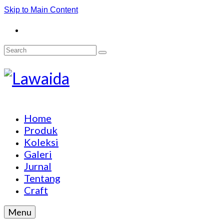
Skip to Main Content
Search
for:
Home
Produk
Koleksi
Galeri
Jurnal
Tentang
Craft
Menu