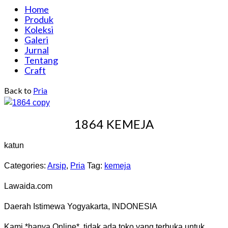
Home
Produk
Koleksi
Galeri
Jurnal
Tentang
Craft
Back to
Pria
1864 KEMEJA
katun
Categories:
Arsip
,
Pria
Tag:
kemeja
Lawaida.com
Daerah Istimewa Yogyakarta, INDONESIA
Kami *hanya Online*. tidak ada toko yang terbuka untuk