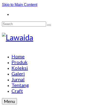
Skip to Main Content
Search
for:
Home
Produk
Koleksi
Galeri
Jurnal
Tentang
Craft
Menu