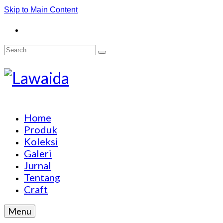
Skip to Main Content
Search
for:
Home
Produk
Koleksi
Galeri
Jurnal
Tentang
Craft
Menu