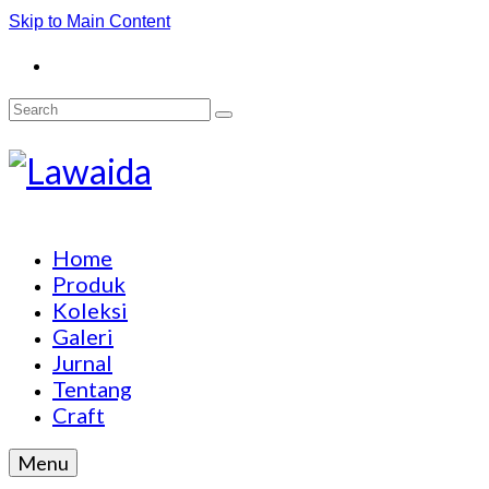
Skip to Main Content
Search
for:
Home
Produk
Koleksi
Galeri
Jurnal
Tentang
Craft
Menu