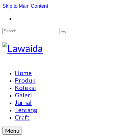
Skip to Main Content
Search
for:
Home
Produk
Koleksi
Galeri
Jurnal
Tentang
Craft
Menu