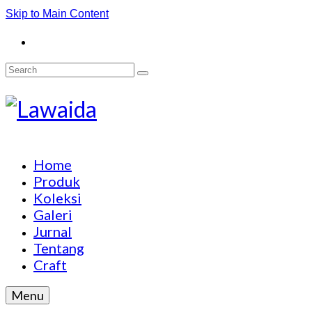
Skip to Main Content
Search
for:
Home
Produk
Koleksi
Galeri
Jurnal
Tentang
Craft
Menu