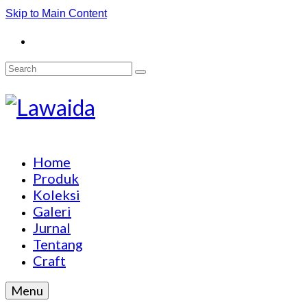
Skip to Main Content
Search
for:
Home
Produk
Koleksi
Galeri
Jurnal
Tentang
Craft
Menu