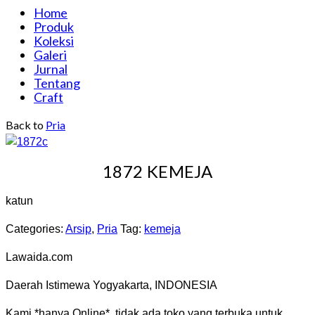
Home
Produk
Koleksi
Galeri
Jurnal
Tentang
Craft
Back to
Pria
1872 KEMEJA
katun
Categories:
Arsip
,
Pria
Tag:
kemeja
Lawaida.com
Daerah Istimewa Yogyakarta, INDONESIA
Kami *hanya Online*. tidak ada toko yang terbuka untuk