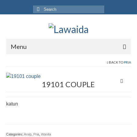
Search
for:
Menu
Home
BACK TO
PRIA
Produk
19101 COUPLE
Koleksi
Galeri
katun
Jurnal
Tentang
Categories:
Arsip
,
Pria
,
Wanita