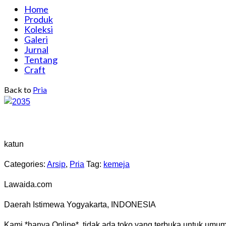
Home
Produk
Koleksi
Galeri
Jurnal
Tentang
Craft
Back to
Pria
katun
Categories:
Arsip
,
Pria
Tag:
kemeja
Lawaida.com
Daerah Istimewa Yogyakarta, INDONESIA
Kami *hanya Online*. tidak ada toko yang terbuka untuk umum