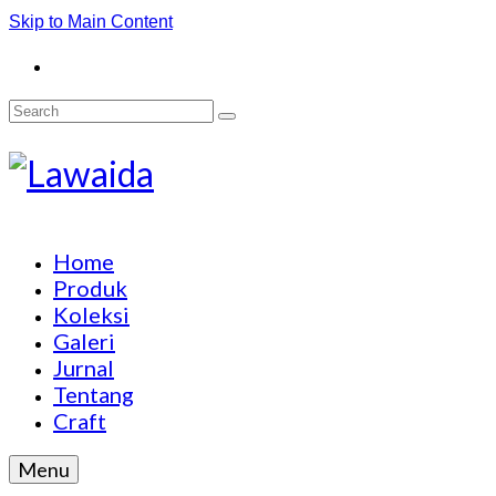
Skip to Main Content
Search
for:
Home
Produk
Koleksi
Galeri
Jurnal
Tentang
Craft
Menu