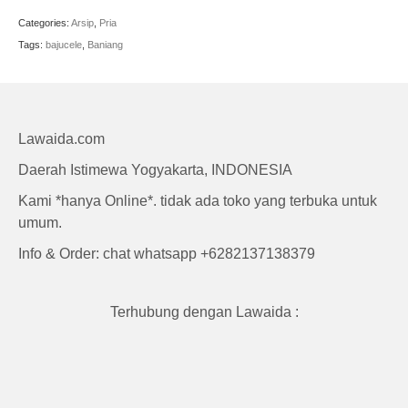
Craft
Categories:
Arsip
,
Pria
Tags:
bajucele
,
Baniang
Lawaida.com
Daerah Istimewa Yogyakarta, INDONESIA
Kami *hanya Online*. tidak ada toko yang terbuka untuk
umum.
Info & Order: chat whatsapp +6282137138379
Terhubung dengan Lawaida :