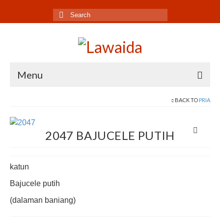
Search
for:
Menu
Home
BACK TO
PRIA
Produk
2047 BAJUCELE PUTIH
Koleksi
Galeri
katun
Jurnal
Bajucele putih
(dalaman baniang)
Tentang