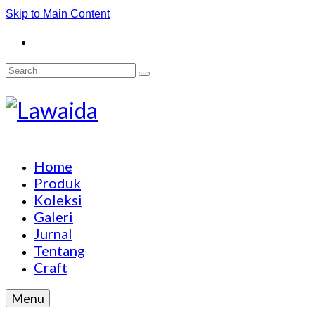
Skip to Main Content
Search
for:
Home
Produk
Koleksi
Galeri
Jurnal
Tentang
Craft
Menu