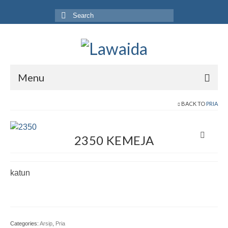
Search
for:
Menu
Home
BACK TO
PRIA
Produk
2350 KEMEJA
Koleksi
Galeri
katun
Jurnal
Tentang
Categories:
Arsip
,
Pria