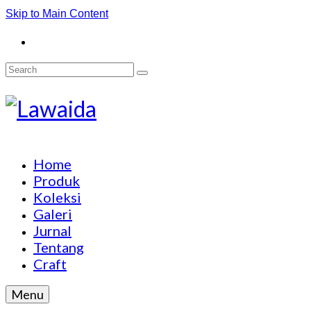
Skip to Main Content
Search
for:
Home
Produk
Koleksi
Galeri
Jurnal
Tentang
Craft
Menu