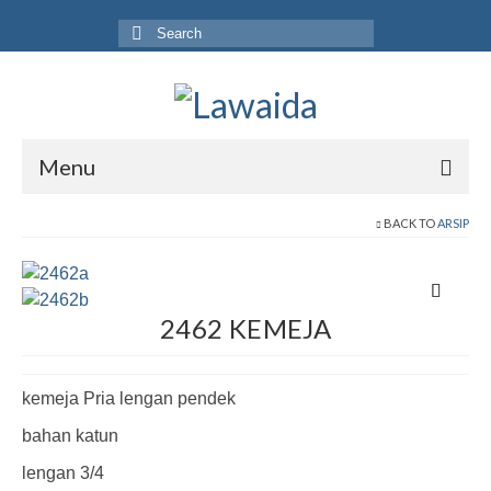
Search
for:
Menu
Home
BACK TO
ARSIP
Produk
Koleksi
2462 KEMEJA
Galeri
kemeja Pria lengan pendek
Jurnal
bahan katun
Tentang
lengan 3/4