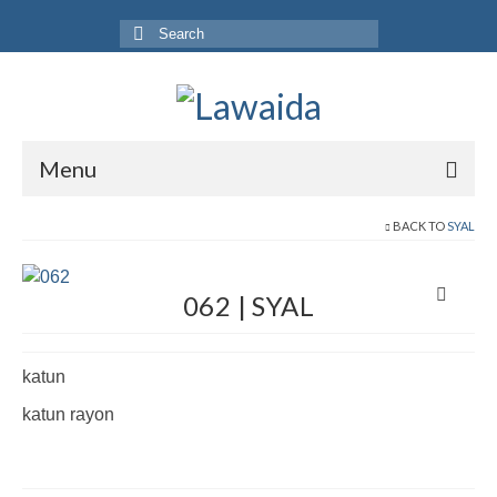
Search
for:
Menu
Home
BACK TO
SYAL
Produk
062 | SYAL
Koleksi
Galeri
katun
Jurnal
katun rayon
Tentang