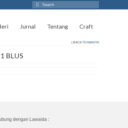
Search
for:
leri
Jurnal
Tentang
Craft
BACK TO
WANITA
1 BLUS
ubung dengan Lawaida :