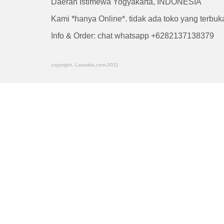
Daerah Istimewa Yogyakarta, INDONESIA
Kami *hanya Online*. tidak ada toko yang terbu
Info & Order: chat whatsapp +6282137138379
copyright, Lawaida.com-2011