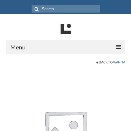
Search
for:
Menu
Home
BACK TO
WANITA
Produk
Koleksi
Galeri
Jurnal
Tentang