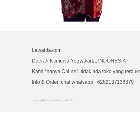
Lawaida.com
Daerah Istimewa Yogyakarta, INDONESIA
Kami *hanya Online*. tidak ada toko yang terbu
Info & Order: chat whatsapp +6282137138379
copyright, Lawaida.com-2011