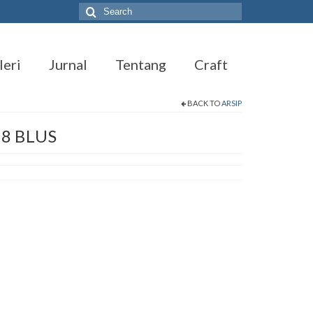
Search
for:
leri
Jurnal
Tentang
Craft
BACK TO
ARSIP
8 BLUS